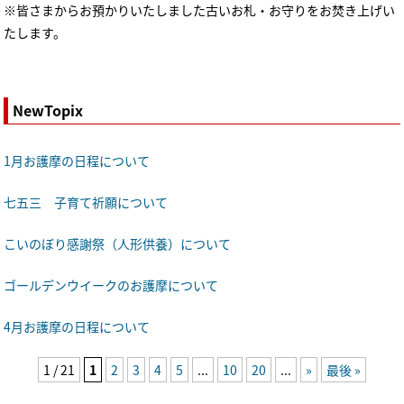
※皆さまからお預かりいたしました古いお札・お守りをお焚き上げい
たします。
NewTopix
1月お護摩の日程について
七五三 子育て祈願について
こいのぼり感謝祭（人形供養）について
ゴールデンウイークのお護摩について
4月お護摩の日程について
1 / 21
1
2
3
4
5
...
10
20
...
»
最後 »